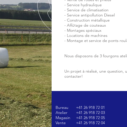
- Service hydraulique
- Service de climatisation
- Service antipollution Diesel
- Construction métallique
- Affûtage de couteaux
- Montages spéciaux
- Locations de machines
- Montage et service de ponts ro
Nous disposons de 3 fourgons atelie
Un projet à réalisé, une question,
contacter!
Bureau
+41 26 918 72 01
Atelier
+41 26 918 72 03
Magasin
+41 26 918 72 05
Vente
+41 26 918 72 04