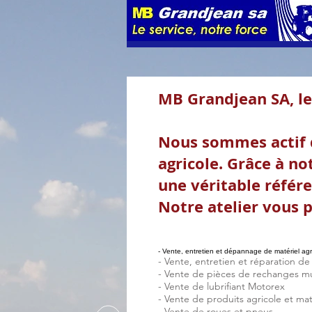
MB Grandjean SA, le 
Nous sommes actif d
agricole. Grâce à n
une véritable référen
Notre atelier vous 
- Vente, entretien et dépannage de matériel agr
- Vente, entretien et réparation de
- Vente de pièces de rechanges m
- Vente de lubrifiant Motorex
- Vente de produits agricole et ma
- Vente de roues et pneus