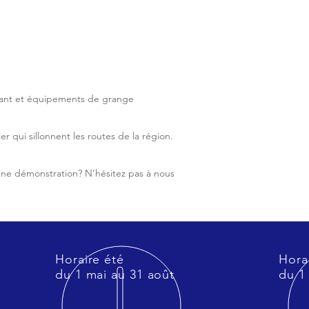
ulant et équipements de grange
r qui sillonnent les routes de la région.
 une démonstration? N'hésitez pas à nous
Horaire été
Horai
du 1 mai au 31 août
du 1